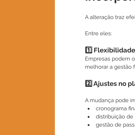
A alteração traz ef
Entre eles:
1️⃣ Flexibilidad
Empresas podem obt
melhorar a gestão 
2️⃣ Ajustes no 
A mudança pode im
cronograma fin
distribuição de
gestão de passi