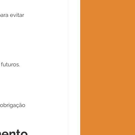
ra evitar 
futuros.
obrigação 
mento 