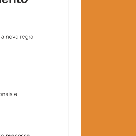
 a nova regra 
onais e 
re 
processo 