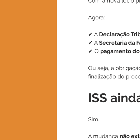
Com a nova lei, o 
Agora:
✔ A 
Declaração Tri
✔ A 
Secretaria da 
✔ O 
pagamento do I
Ou seja, a obrigaçã
finalização do proc
ISS aind
Sim.
A mudança 
não ext