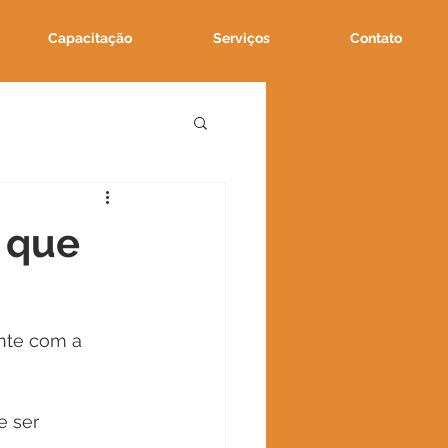
Capacitação
Serviços
Contato
o que
nte com a 
e ser 