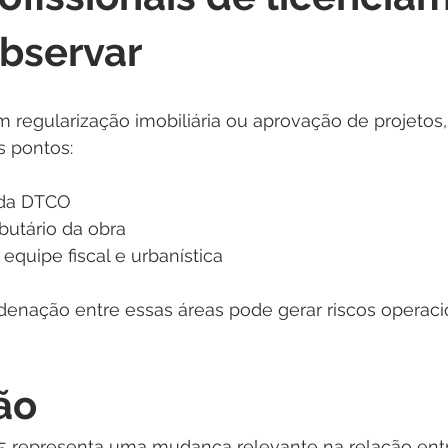
bservar
regularização imobiliária ou aprovação de projetos,
s pontos:
a da DTCO
ibutário da obra
 equipe fiscal e urbanística
denação entre essas áreas pode gerar riscos operaci
ão
25 representa uma mudança relevante na relação ent