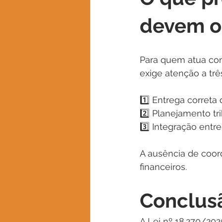
devem o
Para quem atua com 
exige atenção a trê
1️⃣ Entrega corret
2️⃣ Planejamento tr
3️⃣ Integração entre
A ausência de coor
financeiros.
Conclus
A Lei nº 18.270/20