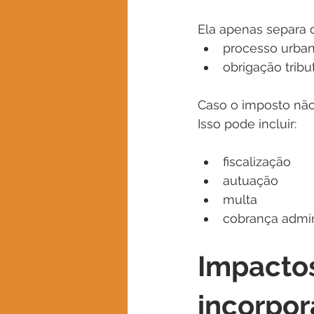
Ela apenas separa 
processo urbaní
obrigação tribut
Caso o imposto não 
Isso pode incluir:
fiscalização
autuação
multa
cobrança admini
Impactos
incorpo