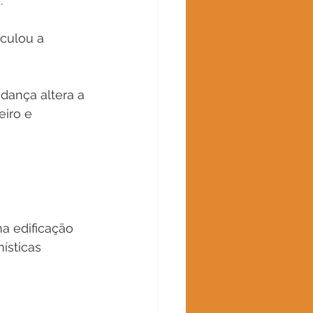
.
culou a 
dança altera a 
iro e 
a edificação 
ísticas 