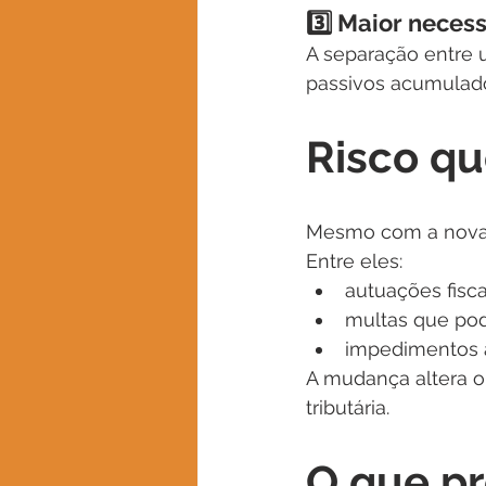
3️⃣ Maior neces
A separação entre u
passivos acumulad
Risco q
Mesmo com a nova r
Entre eles:
autuações fisca
multas que po
impedimentos a
A mudança altera o
tributária.
O que pr