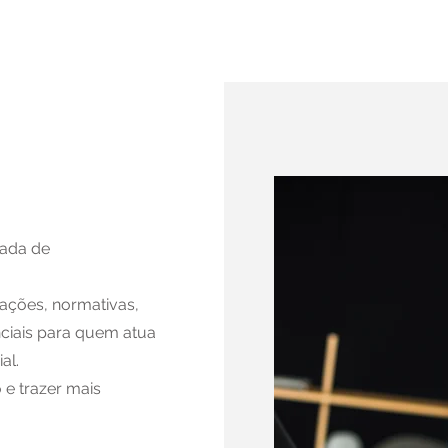
Home
Quem somos
nada de
lações, normativas,
nciais para quem atua
al.
 e trazer mais