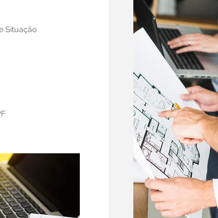
e Situação
PF