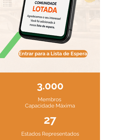
Entrar para a Lista de Espera
3.000
Membros
Capacidade Máxima
27
Estados Representados