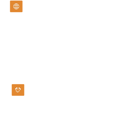
Tenha acesso à inteligência
coletiva de 3.000 profissionais.
Cada dúvida respondida fortalece
toda a comunidade. Uma pergunta
postada às 9h tem resposta antes
do almoço — de quem já viveu
aquela situação.
Encontre parceiros em estados
onde você ainda não tem presença.
A rede nacional da comunidade já gerou
parcerias, indicações e oportunidades de
negócio entre membros de estados