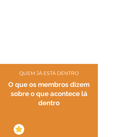
Mudanças regulatórias chegam
primeiro para quem está dentro.
Novas exigências municipais,
alterações de legislação e
oportunidades de mercado são
debatidas em tempo real — antes de
virarem problema para quem está fora.
QUEM JÁ ESTÁ DENTRO
O que os membros dizem
sobre o que acontece lá
dentro